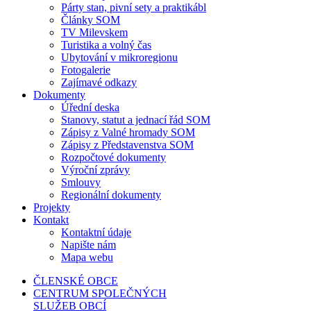
Párty stan, pivní sety a praktikábl
Články SOM
TV Milevskem
Turistika a volný čas
Ubytování v mikroregionu
Fotogalerie
Zajímavé odkazy
Dokumenty
Úřední deska
Stanovy, statut a jednací řád SOM
Zápisy z Valné hromady SOM
Zápisy z Představenstva SOM
Rozpočtové dokumenty
Výroční zprávy
Smlouvy
Regionální dokumenty
Projekty
Kontakt
Kontaktní údaje
Napište nám
Mapa webu
ČLENSKÉ OBCE
CENTRUM SPOLEČNÝCH
SLUŽEB OBCÍ