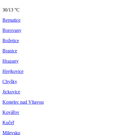
30/13 °C
Bernatice
Borovany
Božetice
Branice
Hrazany
Hrejkovice
Chyšky
Jickovice
Kostelec nad Vltavou
Kovářov
Kučeř
Milevsko