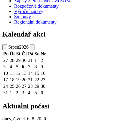
Zápisy z Představenstva SOM
Rozpočtové dokumenty
Výroční zprávy
Smlouvy
Regionální dokumenty
Kalendář akcí
Srpen
2026
Po
Út
St
Čt
Pá
So
Ne
27
28
29
30
31
1
2
3
4
5
6
7
8
9
10
11
12
13
14
15
16
17
18
19
20
21
22
23
24
25
26
27
28
29
30
31
1
2
3
4
5
6
Aktuální počasí
dnes, čtvrtek 6. 8. 2026