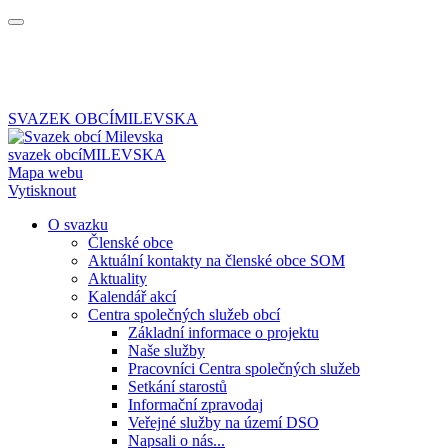
SVAZEK OBCÍ
MILEVSKA
svazek obcí
MILEVSKA
Mapa webu
Vytisknout
O svazku
Členské obce
Aktuální kontakty na členské obce SOM
Aktuality
Kalendář akcí
Centra společných služeb obcí
Základní informace o projektu
Naše služby
Pracovníci Centra společných služeb
Setkání starostů
Informační zpravodaj
Veřejné služby na území DSO
Napsali o nás...