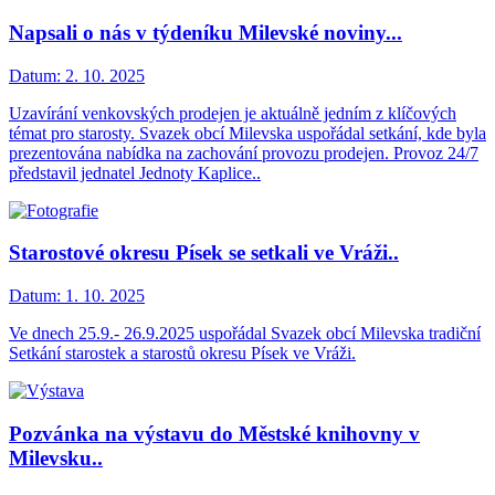
Napsali o nás v týdeníku Milevské noviny...
Datum:
2. 10. 2025
Uzavírání venkovských prodejen je aktuálně jedním z klíčových
témat pro starosty. Svazek obcí Milevska uspořádal setkání, kde byla
prezentována nabídka na zachování provozu prodejen. Provoz 24/7
představil jednatel Jednoty Kaplice..
Starostové okresu Písek se setkali ve Vráži..
Datum:
1. 10. 2025
Ve dnech 25.9.- 26.9.2025 uspořádal Svazek obcí Milevska tradiční
Setkání starostek a starostů okresu Písek ve Vráži.
Pozvánka na výstavu do Městské knihovny v
Milevsku..