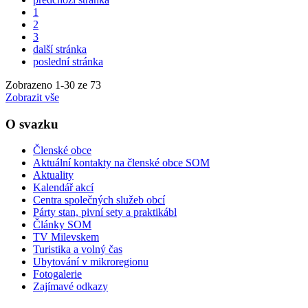
1
2
3
další stránka
poslední stránka
Zobrazeno
1
-
30
ze 73
Zobrazit vše
O svazku
Členské obce
Aktuální kontakty na členské obce SOM
Aktuality
Kalendář akcí
Centra společných služeb obcí
Párty stan, pivní sety a praktikábl
Články SOM
TV Milevskem
Turistika a volný čas
Ubytování v mikroregionu
Fotogalerie
Zajímavé odkazy