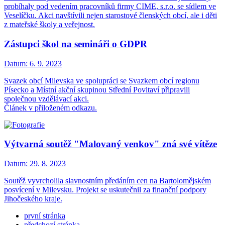
probíhaly pod vedením pracovníků firmy CIME, s.r.o. se sídlem ve
Veselíčku. Akci navštívili nejen starostové členských obcí, ale i děti
z mateřské školy a veřejnost.
Zástupci škol na semináři o GDPR
Datum:
6. 9. 2023
Svazek obcí Milevska ve spolupráci se Svazkem obcí regionu
Písecko a Místní akční skupinou Střední Povltaví připravili
společnou vzdělávací akci.
Článek v přiloženém odkazu.
Výtvarná soutěž "Malovaný venkov" zná své vítěze
Datum:
29. 8. 2023
Soutěž vyvrcholila slavnostním předáním cen na Bartolomějském
posvícení v Milevsku. Projekt se uskutečnil za finanční podpory
Jihočeského kraje.
první stránka
předchozí stránka