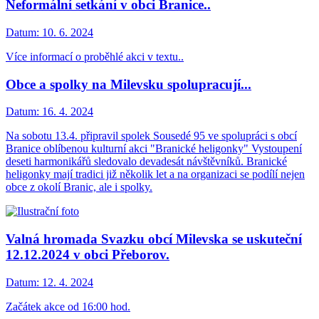
Neformální setkání v obci Branice..
Datum:
10. 6. 2024
Více informací o proběhlé akci v textu..
Obce a spolky na Milevsku spolupracují...
Datum:
16. 4. 2024
Na sobotu 13.4. připravil spolek Sousedé 95 ve spolupráci s obcí
Branice oblíbenou kulturní akci "Branické heligonky" Vystoupení
deseti harmonikářů sledovalo devadesát návštěvníků. Branické
heligonky mají tradici již několik let a na organizaci se podílí nejen
obce z okolí Branic, ale i spolky.
Valná hromada Svazku obcí Milevska se uskuteční
12.12.2024 v obci Přeborov.
Datum:
12. 4. 2024
Začátek akce od 16:00 hod.