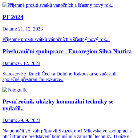
PF 2024
Datum:
21. 12. 2023
Příjemné prožití svátků vánočních a šťastný nový rok...
Přeshraniční spolupráce - Euroregion Silva Nortica
Datum:
6. 12. 2023
Starostové z jižních Čech a Dolního Rakouska se zúčastnili
společné přeshraniční exkurze..
První ročník ukázky komunální techniky se
vydařil..
Datum:
29. 9. 2023
Na pondělí 25. září připravil Svazek obcí Milevska ve spolupráci s
obcí Branice představení komunální a zahradní techniky. Ukázky