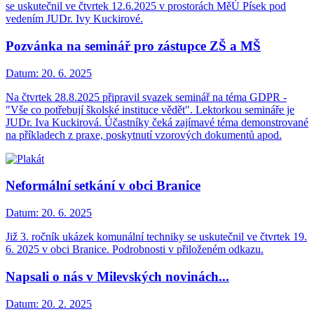
se uskutečnil ve čtvrtek 12.6.2025 v prostorách MěÚ Písek pod
vedením JUDr. Ivy Kuckirové.
Pozvánka na seminář pro zástupce ZŠ a MŠ
Datum:
20. 6. 2025
Na čtvrtek 28.8.2025 připravil svazek seminář na téma GDPR -
"Vše co potřebují školské instituce vědět". Lektorkou semináře je
JUDr. Iva Kuckirová. Účastníky čeká zajímavé téma demonstrované
na příkladech z praxe, poskytnutí vzorových dokumentů apod.
Neformální setkání v obci Branice
Datum:
20. 6. 2025
Již 3. ročník ukázek komunální techniky se uskutečnil ve čtvrtek 19.
6. 2025 v obci Branice. Podrobnosti v přiloženém odkazu.
Napsali o nás v Milevských novinách...
Datum:
20. 2. 2025