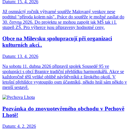
Datum:
15. 4. 2026
Již osmnáctý ročník výtvarné soutěže Malovaný venkov nese
podtitul "příroda kolem nás". Práce do soutěže je možné zasílat do
30. června 2026. Do projektu se mohou zapojit jak MŠ tak i I.
stupeň ZŠ. Pro výherce jsou připraveny hodnotné ceny.
Obce na Milevsku spolupracují při organizaci
kulturních akcí..
Datum:
13. 4. 2026
Na sobotu 11. dubna 2026 připravil spolek Sousedé 95 ve
spolupráci s obcí Branice tradiční přehlídku harmonikářů. Akce se
každoročně těší veliké oblibě návštěvníků z širokého okolí. V
letošní přehlídce vystoupilo osm účastníků, někdo hrál sám někdo v
menší sestavě.
Pozvánka do znovuotevřeného obchodu v Pechově
Lhotě!
Datum:
4. 2. 2026