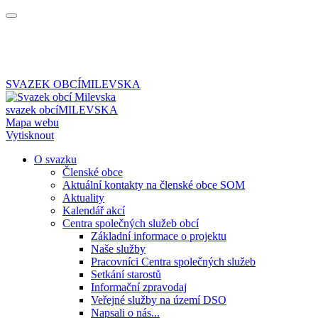
SVAZEK OBCÍ
MILEVSKA
svazek obcí
MILEVSKA
Mapa webu
Vytisknout
O svazku
Členské obce
Aktuální kontakty na členské obce SOM
Aktuality
Kalendář akcí
Centra společných služeb obcí
Základní informace o projektu
Naše služby
Pracovníci Centra společných služeb
Setkání starostů
Informační zpravodaj
Veřejné služby na území DSO
Napsali o nás...