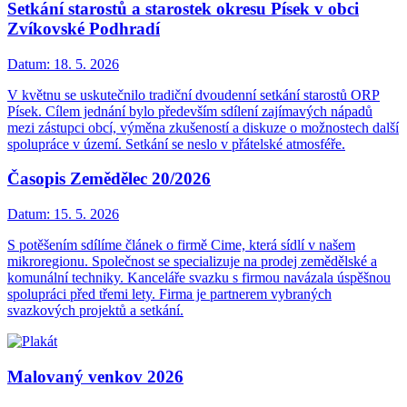
Setkání starostů a starostek okresu Písek v obci
Zvíkovské Podhradí
Datum:
18. 5. 2026
V květnu se uskutečnilo tradiční dvoudenní setkání starostů ORP
Písek. Cílem jednání bylo především sdílení zajímavých nápadů
mezi zástupci obcí, výměna zkušeností a diskuze o možnostech další
spolupráce v území. Setkání se neslo v přátelské atmosféře.
Časopis Zemědělec 20/2026
Datum:
15. 5. 2026
S potěšením sdílíme článek o firmě Cime, která sídlí v našem
mikroregionu. Společnost se specializuje na prodej zemědělské a
komunální techniky. Kanceláře svazku s firmou navázala úspěšnou
spolupráci před třemi lety. Firma je partnerem vybraných
svazkových projektů a setkání.
Malovaný venkov 2026