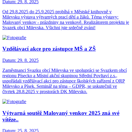
Datum:
29. 8. 2025
Od 29.8.2025 do 25.9.2025 probíhá v Městské knihovně v
Milevsku výstava výtvarných prací dětí a žáků. Téma výstavy:
Malovaný venkov - prázdniny na venkově. Realizátorem projektu je
Svazek obcí Milevska. Všichni jste srdečně zváni!
Vzdělávací akce pro zástupce MŠ a ZŠ
Datum:
29. 8. 2025
Zaměstnanci Svazku obcí Milevska ve spolupráci se Svazkem obcí
regionu Písecko a Místní akční skupinou Střední Povltaví z.s.,
uspořádali vzdělávací akci pro zástupce školských zařízení z ORP
Milevsko a Písek. Seminář na téma – GDPR, se uskutečnil ve
čtvrtek 28.8.2025 v prostorách DK Milevsko.
Výtvarná soutěž Malovaný venkov 2025 zná své
vítěze..
Datum:
25. 8. 2025