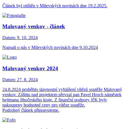
Článek byl otištěn v Milevských novinách dne 19.2.2025.
Malovaný venkov - článek
Datum:
9. 10. 2024
Napsali o nás v Milevských novinách dne 9.10.2024
Malovaný venkov 2024
Datum:
27. 8. 2024
24.8.2024 proběhlo slavnostní vyhlášení vítězů soutěže Malovaný
venkov. Záštitu nad projektem převzal pan Pavel Hroch náměstek
hejtmana Jihočeského kraje. Z finanční podpory JčK byly
nakoupeny hodnotné ceny pro vítěze soutěže.
Podrobný článek připravujeme.