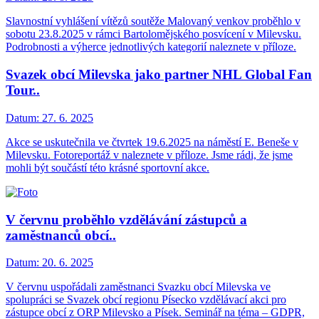
Slavnostní vyhlášení vítězů soutěže Malovaný venkov proběhlo v
sobotu 23.8.2025 v rámci Bartolomějského posvícení v Milevsku.
Podrobnosti a výherce jednotlivých kategorií naleznete v příloze.
Svazek obcí Milevska jako partner NHL Global Fan
Tour..
Datum:
27. 6. 2025
Akce se uskutečnila ve čtvrtek 19.6.2025 na náměstí E. Beneše v
Milevsku. Fotoreportáž v naleznete v příloze. Jsme rádi, že jsme
mohli být součástí této krásné sportovní akce.
V červnu proběhlo vzdělávání zástupců a
zaměstnanců obcí..
Datum:
20. 6. 2025
V červnu uspořádali zaměstnanci Svazku obcí Milevska ve
spolupráci se Svazek obcí regionu Písecko vzdělávací akci pro
zástupce obcí z ORP Milevsko a Písek. Seminář na téma – GDPR,