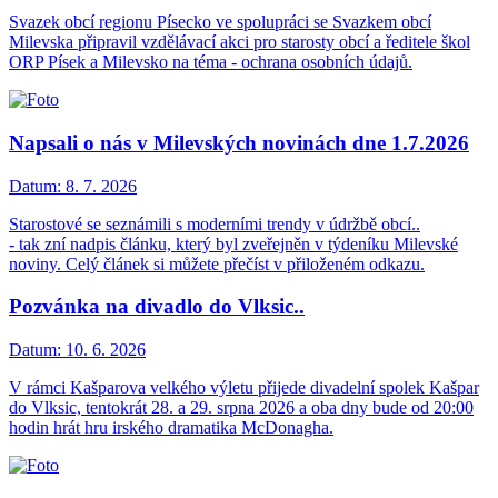
Svazek obcí regionu Písecko ve spolupráci se Svazkem obcí
Milevska připravil vzdělávací akci pro starosty obcí a ředitele škol
ORP Písek a Milevsko na téma - ochrana osobních údajů.
Napsali o nás v Milevských novinách dne 1.7.2026
Datum:
8. 7. 2026
Starostové se seznámili s moderními trendy v údržbě obcí..
- tak zní nadpis článku, který byl zveřejněn v týdeníku Milevské
noviny. Celý článek si můžete přečíst v přiloženém odkazu.
Pozvánka na divadlo do Vlksic..
Datum:
10. 6. 2026
V rámci Kašparova velkého výletu přijede divadelní spolek Kašpar
do Vlksic, tentokrát 28. a 29. srpna 2026 a oba dny bude od 20:00
hodin hrát hru irského dramatika McDonagha.