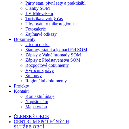
Párty stan, pivní sety a praktikábl
Články SOM
TV Milevskem
Turistika a volný čas
Ubytování v mikroregionu
Fotogalerie
Zajímavé odkazy
Dokumenty
Úřední deska
Stanovy, statut a jednací řád SOM
Zápisy z Valné hromady SOM
Zápisy z Představenstva SOM
Rozpočtové dokumenty
Výroční zprávy
Smlouvy
Regionální dokumenty
Projekty
Kontakt
Kontaktní údaje
Napište nám
Mapa webu
ČLENSKÉ OBCE
CENTRUM SPOLEČNÝCH
SLUŽEB OBCÍ