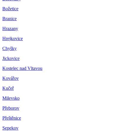
Božetice
Branice
Hrazany
Hrejkovice
Chyšky
Jickovice
Kostelec nad Vltavou
Kovářov
Kučeř
Milevsko
Přeborov
Přeštěnice
Sepekov