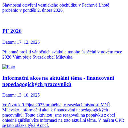
Slavnostní otevření vesnického obchůdku v Pechově Lhotě
proběhlo v pondělí 2. února 2026.
PF 2026
Datum:
17. 12. 2025
Příjemné prožití vánočních svátků a mnoho úspěchů v novém roce
2026 Vám přeje Svazek obcí Milevska.
Informační akce na aktuální téma - financování
nepedagogických pracovníků
Datum:
13. 10. 2025
Ve čtvrtek 9. října 2025 proběhla, v zasedací místnosti MěÚ
Milevsko, informační akci k financování nepedagogických
pracovníků. Touto aktivitou jsme reagovali na poptávku z obcí
ohledně zjištění více informací na toto aktuální téma. V našem OPR
se tato otázka týká 9 obcí.