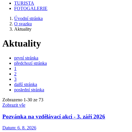
TURISTA
FOTOGALERIE
Úvodní stránka
O svazku
Aktuality
Aktuality
první stránka
předchozí stránka
1
2
3
další stránka
poslední stránka
Zobrazeno
1
-
30
ze 73
Zobrazit vše
Pozvánka na vzdělávací akci - 3. září 2026
Datum:
6. 8. 2026