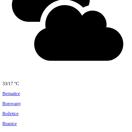
33/17 °C
Bernatice
Borovany
Božetice
Branice