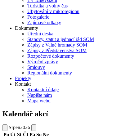
TV Milevskem
Turistika a volný čas
Ubytování v mikroregionu
Fotogalerie
Zajímavé odkazy
Dokumenty
Úřední deska
Stanovy, statut a jednací řád SOM
Zápisy z Valné hromady SOM
Zápisy z Představenstva SOM
Rozpočtové dokumenty
Výroční zprávy
Smlouvy
Regionální dokumenty
Projekty
Kontakt
Kontaktní údaje
Napište nám
Mapa webu
Kalendář akcí
Srpen
2026
Po
Út
St
Čt
Pá
So
Ne