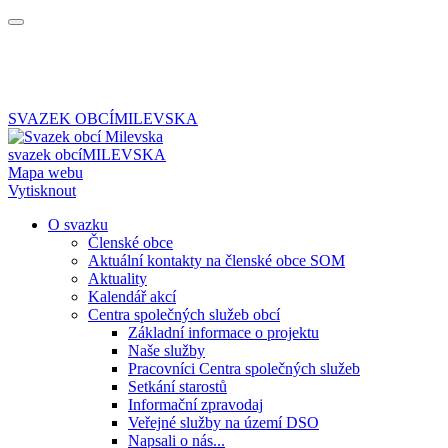
SVAZEK OBCÍ
MILEVSKA
svazek obcí
MILEVSKA
Mapa webu
Vytisknout
O svazku
Členské obce
Aktuální kontakty na členské obce SOM
Aktuality
Kalendář akcí
Centra společných služeb obcí
Základní informace o projektu
Naše služby
Pracovníci Centra společných služeb
Setkání starostů
Informační zpravodaj
Veřejné služby na území DSO
Napsali o nás...