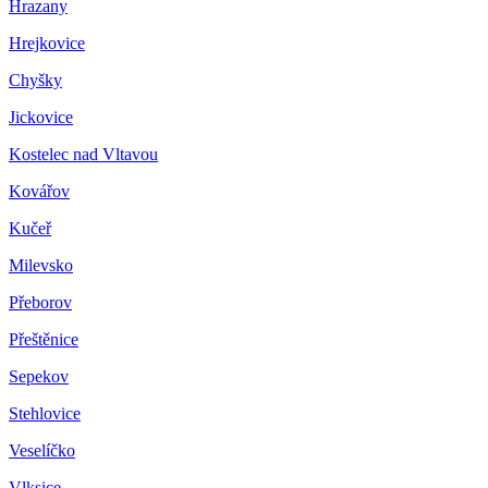
Hrazany
Hrejkovice
Chyšky
Jickovice
Kostelec nad Vltavou
Kovářov
Kučeř
Milevsko
Přeborov
Přeštěnice
Sepekov
Stehlovice
Veselíčko
Vlksice