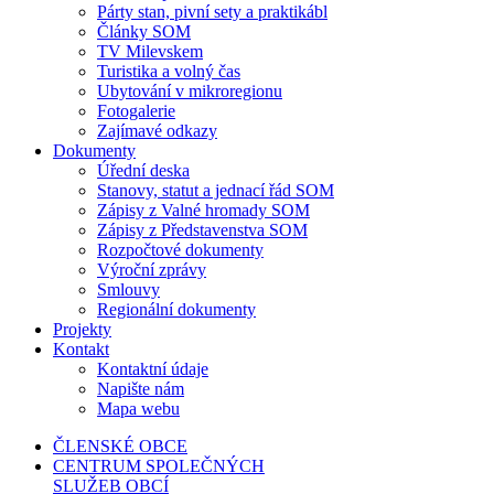
Párty stan, pivní sety a praktikábl
Články SOM
TV Milevskem
Turistika a volný čas
Ubytování v mikroregionu
Fotogalerie
Zajímavé odkazy
Dokumenty
Úřední deska
Stanovy, statut a jednací řád SOM
Zápisy z Valné hromady SOM
Zápisy z Představenstva SOM
Rozpočtové dokumenty
Výroční zprávy
Smlouvy
Regionální dokumenty
Projekty
Kontakt
Kontaktní údaje
Napište nám
Mapa webu
ČLENSKÉ OBCE
CENTRUM SPOLEČNÝCH
SLUŽEB OBCÍ