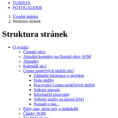
TURISTA
FOTOGALERIE
Úvodní stránka
Struktura stránek
Struktura stránek
O svazku
Členské obce
Aktuální kontakty na členské obce SOM
Aktuality
Kalendář akcí
Centra společných služeb obcí
Základní informace o projektu
Naše služby
Pracovníci Centra společných služeb
Setkání starostů
Informační zpravodaj
Veřejné služby na území DSO
Napsali o nás...
Párty stan, pivní sety a praktikábl
Články SOM