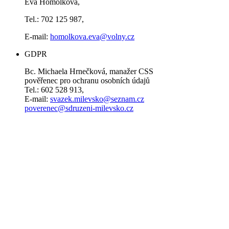
Eva Homolková,
Tel.: 702 125 987,
E-mail:
homolkova.eva@volny.cz
GDPR
Bc. Michaela Hrnečková, manažer CSS
pověřenec pro ochranu osobních údajů
Tel.: 602 528 913,
E-mail:
svazek.milevsko@seznam.cz
poverenec@sdruzeni-milevsko.cz