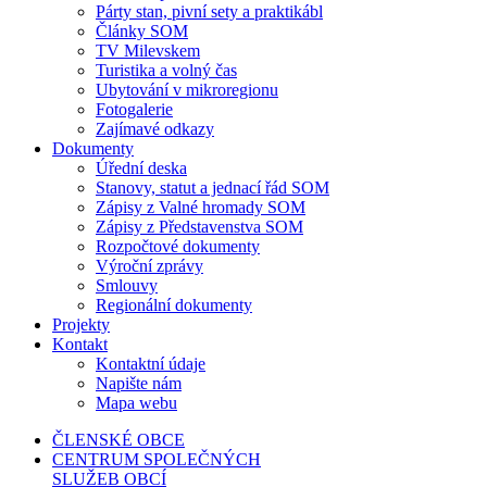
Párty stan, pivní sety a praktikábl
Články SOM
TV Milevskem
Turistika a volný čas
Ubytování v mikroregionu
Fotogalerie
Zajímavé odkazy
Dokumenty
Úřední deska
Stanovy, statut a jednací řád SOM
Zápisy z Valné hromady SOM
Zápisy z Představenstva SOM
Rozpočtové dokumenty
Výroční zprávy
Smlouvy
Regionální dokumenty
Projekty
Kontakt
Kontaktní údaje
Napište nám
Mapa webu
ČLENSKÉ OBCE
CENTRUM SPOLEČNÝCH
SLUŽEB OBCÍ