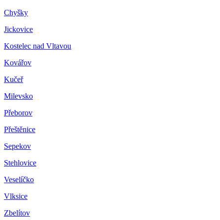
Chyšky
Jickovice
Kostelec nad Vltavou
Kovářov
Kučeř
Milevsko
Přeborov
Přeštěnice
Sepekov
Stehlovice
Veselíčko
Vlksice
Zbelítov