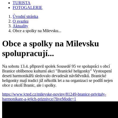
TURISTA
FOTOGALERIE
Úvodní stránka
O svazku
Aktuality
Obce a spolky na Milevsku...
Obce a spolky na Milevsku
spolupracují...
Na sobotu 13.4. připravil spolek Sousedé 95 ve spolupráci s obcí
Branice oblíbenou kulturní akci "Branické heligonky" Vystoupení
deseti harmonikářů sledovalo devadesát návštěvníků. Branické
heligonky mají tradici již několik let a na organizaci se podílí nejen
obce z okolí Branic, ale i spolky.
https://www.jcted.cz/milevske-noviny/81249-branice-privitaly-
harmonikare-a-jejich-priznivce/?liveMode=1