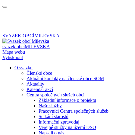
SVAZEK OBCÍ
MILEVSKA
svazek obcí
MILEVSKA
Mapa webu
Vytisknout
O svazku
Členské obce
Aktuální kontakty na členské obce SOM
Aktuality
Kalendář akcí
Centra společných služeb obcí
Základní informace o projektu
Naše služby
Pracovníci Centra společných služeb
Setkání starostů
Informační zpravodaj
Veřejné služby na území DSO
Napsali o nás...