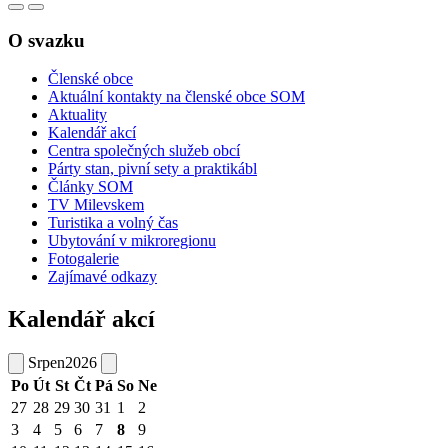
O svazku
Členské obce
Aktuální kontakty na členské obce SOM
Aktuality
Kalendář akcí
Centra společných služeb obcí
Párty stan, pivní sety a praktikábl
Články SOM
TV Milevskem
Turistika a volný čas
Ubytování v mikroregionu
Fotogalerie
Zajímavé odkazy
Kalendář akcí
Srpen
2026
Po
Út
St
Čt
Pá
So
Ne
27
28
29
30
31
1
2
3
4
5
6
7
8
9