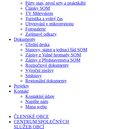
Párty stan, pivní sety a praktikábl
Články SOM
TV Milevskem
Turistika a volný čas
Ubytování v mikroregionu
Fotogalerie
Zajímavé odkazy
Dokumenty
Úřední deska
Stanovy, statut a jednací řád SOM
Zápisy z Valné hromady SOM
Zápisy z Představenstva SOM
Rozpočtové dokumenty
Výroční zprávy
Smlouvy
Regionální dokumenty
Projekty
Kontakt
Kontaktní údaje
Napište nám
Mapa webu
ČLENSKÉ OBCE
CENTRUM SPOLEČNÝCH
SLUŽEB OBCÍ