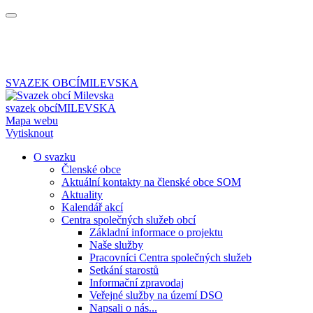
SVAZEK OBCÍ
MILEVSKA
svazek obcí
MILEVSKA
Mapa webu
Vytisknout
O svazku
Členské obce
Aktuální kontakty na členské obce SOM
Aktuality
Kalendář akcí
Centra společných služeb obcí
Základní informace o projektu
Naše služby
Pracovníci Centra společných služeb
Setkání starostů
Informační zpravodaj
Veřejné služby na území DSO
Napsali o nás...