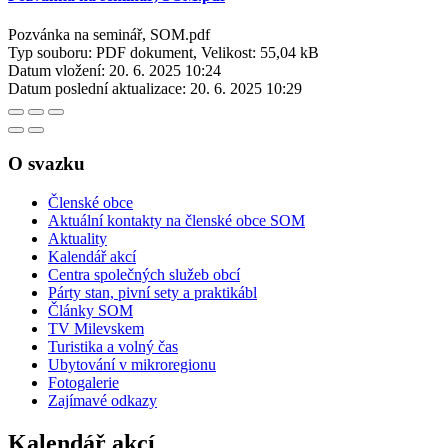
Pozvánka na seminář, SOM.pdf
Typ souboru: PDF dokument, Velikost: 55,04 kB
Datum vložení:
20. 6. 2025 10:24
Datum poslední aktualizace:
20. 6. 2025 10:29
O svazku
Členské obce
Aktuální kontakty na členské obce SOM
Aktuality
Kalendář akcí
Centra společných služeb obcí
Párty stan, pivní sety a praktikábl
Články SOM
TV Milevskem
Turistika a volný čas
Ubytování v mikroregionu
Fotogalerie
Zajímavé odkazy
Kalendář akcí