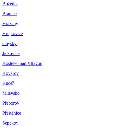
Božetice
Branice
Hrazany
Hrejkovice
Chyšky
Jickovice
Kostelec nad Vltavou
Kovářov
Kučeř
Milevsko
Přeborov
Přeštěnice
Sepekov