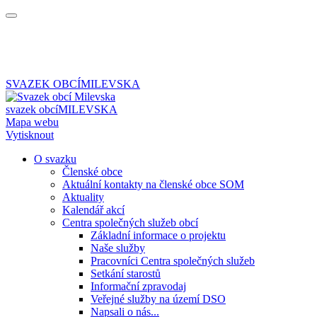
SVAZEK OBCÍ
MILEVSKA
svazek obcí
MILEVSKA
Mapa webu
Vytisknout
O svazku
Členské obce
Aktuální kontakty na členské obce SOM
Aktuality
Kalendář akcí
Centra společných služeb obcí
Základní informace o projektu
Naše služby
Pracovníci Centra společných služeb
Setkání starostů
Informační zpravodaj
Veřejné služby na území DSO
Napsali o nás...