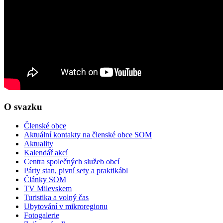
O svazku
Členské obce
Aktuální kontakty na členské obce SOM
Aktuality
Kalendář akcí
Centra společných služeb obcí
Párty stan, pivní sety a praktikábl
Články SOM
TV Milevskem
Turistika a volný čas
Ubytování v mikroregionu
Fotogalerie