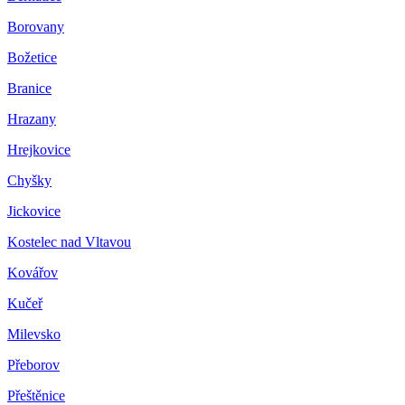
Borovany
Božetice
Branice
Hrazany
Hrejkovice
Chyšky
Jickovice
Kostelec nad Vltavou
Kovářov
Kučeř
Milevsko
Přeborov
Přeštěnice