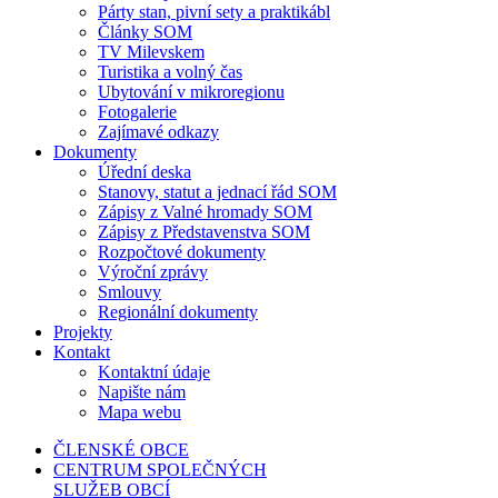
Párty stan, pivní sety a praktikábl
Články SOM
TV Milevskem
Turistika a volný čas
Ubytování v mikroregionu
Fotogalerie
Zajímavé odkazy
Dokumenty
Úřední deska
Stanovy, statut a jednací řád SOM
Zápisy z Valné hromady SOM
Zápisy z Představenstva SOM
Rozpočtové dokumenty
Výroční zprávy
Smlouvy
Regionální dokumenty
Projekty
Kontakt
Kontaktní údaje
Napište nám
Mapa webu
ČLENSKÉ OBCE
CENTRUM SPOLEČNÝCH
SLUŽEB OBCÍ