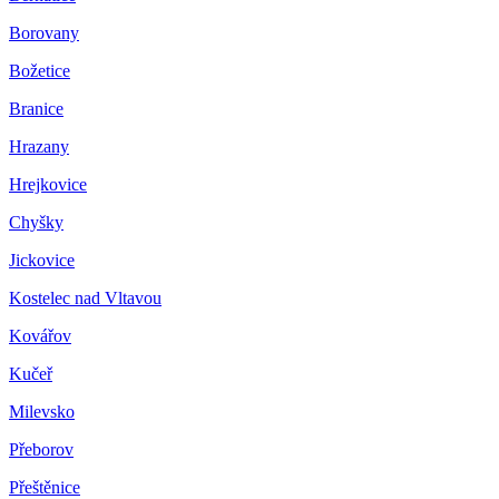
Borovany
Božetice
Branice
Hrazany
Hrejkovice
Chyšky
Jickovice
Kostelec nad Vltavou
Kovářov
Kučeř
Milevsko
Přeborov
Přeštěnice