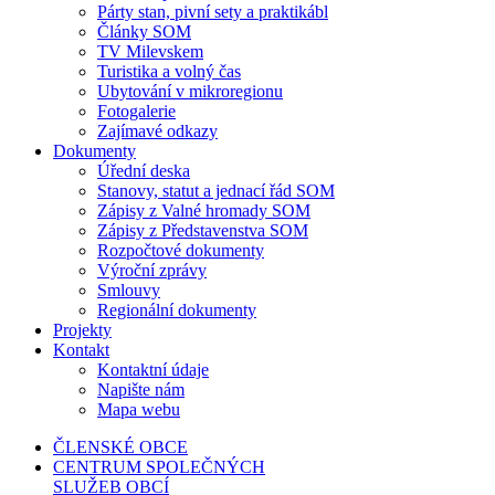
Párty stan, pivní sety a praktikábl
Články SOM
TV Milevskem
Turistika a volný čas
Ubytování v mikroregionu
Fotogalerie
Zajímavé odkazy
Dokumenty
Úřední deska
Stanovy, statut a jednací řád SOM
Zápisy z Valné hromady SOM
Zápisy z Představenstva SOM
Rozpočtové dokumenty
Výroční zprávy
Smlouvy
Regionální dokumenty
Projekty
Kontakt
Kontaktní údaje
Napište nám
Mapa webu
ČLENSKÉ OBCE
CENTRUM SPOLEČNÝCH
SLUŽEB OBCÍ