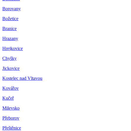
Borovany
Božetice
Branice
Hrazany
Hrejkovice
Chyšky
Jickovice
Kostelec nad Vltavou
Kovářov
Kučeř
Milevsko
Přeborov
Přeštěnice