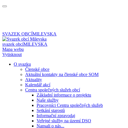
SVAZEK OBCÍ
MILEVSKA
svazek obcí
MILEVSKA
Mapa webu
Vytisknout
O svazku
Členské obce
Aktuální kontakty na členské obce SOM
Aktuality
Kalendář akcí
Centra společných služeb obcí
Základní informace o projektu
Naše služby
Pracovníci Centra společných služeb
Setkání starostů
Informační zpravodaj
Veřejné služby na území DSO
Napsali o nás...