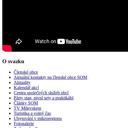
O svazku
Členské obce
Aktuální kontakty na členské obce SOM
Aktuality
Kalendář akcí
Centra společných služeb obcí
Párty stan, pivní sety a praktikábl
Články SOM
TV Milevskem
Turistika a volný čas
Ubytování v mikroregionu
Fotogalerie