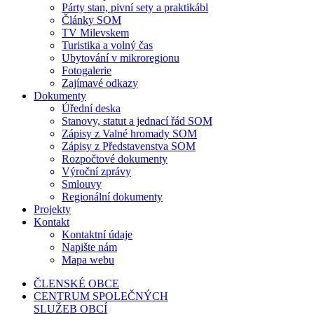
Párty stan, pivní sety a praktikábl
Články SOM
TV Milevskem
Turistika a volný čas
Ubytování v mikroregionu
Fotogalerie
Zajímavé odkazy
Dokumenty
Úřední deska
Stanovy, statut a jednací řád SOM
Zápisy z Valné hromady SOM
Zápisy z Představenstva SOM
Rozpočtové dokumenty
Výroční zprávy
Smlouvy
Regionální dokumenty
Projekty
Kontakt
Kontaktní údaje
Napište nám
Mapa webu
ČLENSKÉ OBCE
CENTRUM SPOLEČNÝCH
SLUŽEB OBCÍ