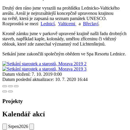
Druhý den ráno jsme vyrazili na prohlídku Lednicko-Valtického
areálu. Areál je nejrozsáhlejší koncepčně upravenou krajinou
na světě, která je zapsaná na seznam památek UNESCO.
Rozprostírá se mezi
Lednicí
,
Valticemi
a
Břeclaví
.
Kromě zámku jsme v parkově upravené krajině našli řadu drobných
staveb, například kaple, kolonády, umělou zříceninu či vítězný
oblouk, které zde zanechal významný rod Lichtenštejnů.
Setkání jsme zakončili společným obědem ve Spa Resortu Lednice.
Datum vložení:
7. 10. 2019 0:00
Datum poslední aktualizace:
10. 7. 2020 16:44
Projekty
Kalendář akcí
Srpen
2026