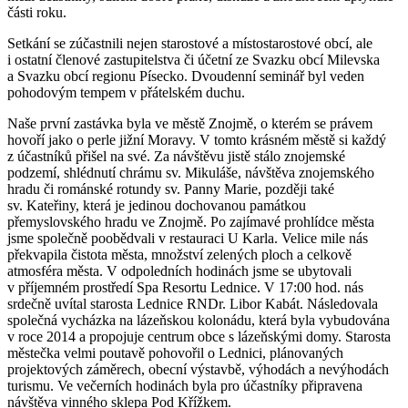
části roku.
Setkání se zúčastnili nejen starostové a místostarostové obcí, ale
i ostatní členové zastupitelstva či účetní ze Svazku obcí Milevska
a Svazku obcí regionu Písecko. Dvoudenní seminář byl veden
pohodovým tempem v přátelském duchu.
Naše první zastávka byla ve městě Znojmě, o kterém se právem
hovoří jako o perle jižní Moravy. V tomto krásném městě si každý
z účastníků přišel na své. Za návštěvu jistě stálo znojemské
podzemí, shlédnutí chrámu sv. Mikuláše, návštěva znojemského
hradu či románské rotundy sv. Panny Marie, později také
sv. Kateřiny, která je jedinou dochovanou památkou
přemyslovského hradu ve Znojmě. Po zajímavé prohlídce města
jsme společně poobědvali v restauraci U Karla. Velice mile nás
překvapila čistota města, množství zelených ploch a celkově
atmosféra města. V odpoledních hodinách jsme se ubytovali
v příjemném prostředí Spa Resortu Lednice. V 17:00 hod. nás
srdečně uvítal starosta Lednice RNDr. Libor Kabát. Následovala
společná vycházka na lázeňskou kolonádu, která byla vybudována
v roce 2014 a propojuje centrum obce s lázeňskými domy. Starosta
městečka velmi poutavě pohovořil o Lednici, plánovaných
projektových záměrech, obecní výstavbě, výhodách a nevýhodách
turismu. Ve večerních hodinách byla pro účastníky připravena
návštěva vinného sklepa Pod Křížkem.