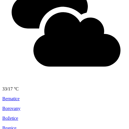
33/17 °C
Bernatice
Borovany
Božetice
Branice