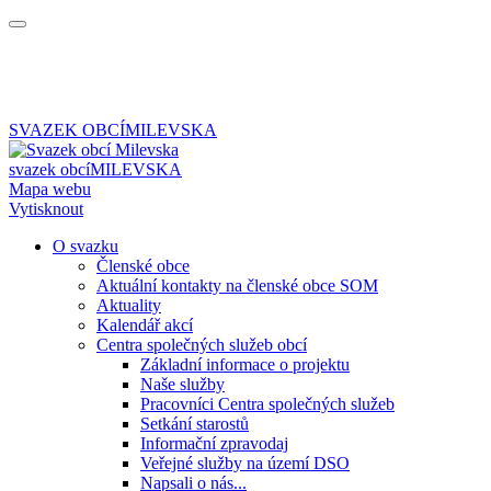
SVAZEK OBCÍ
MILEVSKA
svazek obcí
MILEVSKA
Mapa webu
Vytisknout
O svazku
Členské obce
Aktuální kontakty na členské obce SOM
Aktuality
Kalendář akcí
Centra společných služeb obcí
Základní informace o projektu
Naše služby
Pracovníci Centra společných služeb
Setkání starostů
Informační zpravodaj
Veřejné služby na území DSO
Napsali o nás...