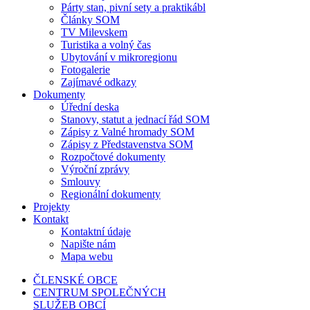
Párty stan, pivní sety a praktikábl
Články SOM
TV Milevskem
Turistika a volný čas
Ubytování v mikroregionu
Fotogalerie
Zajímavé odkazy
Dokumenty
Úřední deska
Stanovy, statut a jednací řád SOM
Zápisy z Valné hromady SOM
Zápisy z Představenstva SOM
Rozpočtové dokumenty
Výroční zprávy
Smlouvy
Regionální dokumenty
Projekty
Kontakt
Kontaktní údaje
Napište nám
Mapa webu
ČLENSKÉ OBCE
CENTRUM SPOLEČNÝCH
SLUŽEB OBCÍ