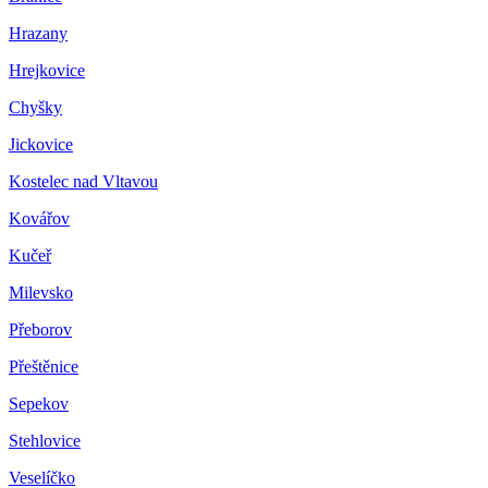
Hrazany
Hrejkovice
Chyšky
Jickovice
Kostelec nad Vltavou
Kovářov
Kučeř
Milevsko
Přeborov
Přeštěnice
Sepekov
Stehlovice
Veselíčko