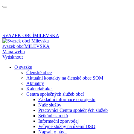
SVAZEK OBCÍ
MILEVSKA
svazek obcí
MILEVSKA
Mapa webu
Vytisknout
O svazku
Členské obce
Aktuální kontakty na členské obce SOM
Aktuality
Kalendář akcí
Centra společných služeb obcí
Základní informace o projektu
Naše služby
Pracovníci Centra společných služeb
Setkání starostů
Informační zpravodaj
Veřejné služby na území DSO
Napsali o nás...