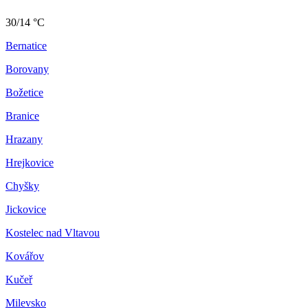
30/14 °C
Bernatice
Borovany
Božetice
Branice
Hrazany
Hrejkovice
Chyšky
Jickovice
Kostelec nad Vltavou
Kovářov
Kučeř
Milevsko