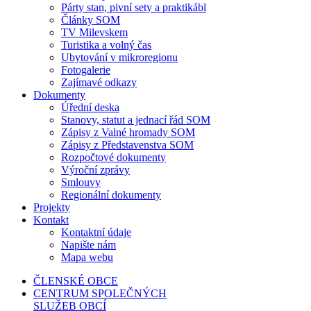
Párty stan, pivní sety a praktikábl
Články SOM
TV Milevskem
Turistika a volný čas
Ubytování v mikroregionu
Fotogalerie
Zajímavé odkazy
Dokumenty
Úřední deska
Stanovy, statut a jednací řád SOM
Zápisy z Valné hromady SOM
Zápisy z Představenstva SOM
Rozpočtové dokumenty
Výroční zprávy
Smlouvy
Regionální dokumenty
Projekty
Kontakt
Kontaktní údaje
Napište nám
Mapa webu
ČLENSKÉ OBCE
CENTRUM SPOLEČNÝCH
SLUŽEB OBCÍ